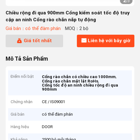
2
/
3
Chiều rộng đi qua 900mm Cổng kiểm soát tốc độ truy
cập an ninh Cổng rào chắn nắp tự động
Giá bán：có thể đàm phán
MOQ：2 bộ
Giá tốt nhất
Liên hệ với bây giờ
Mô Tả Sản Phẩm
Điểm nổi bật
,
Cổng rào chắn có chiều cao 1000mm
,
Cổng rào chắn mặt lật RoHs
Cổng tốc độ an ninh chiều rộng đi qua
900mm
Chứng nhận
CE / IS09001
Giá bán
có thể đàm phán
Hàng hiệu
DOOR
Khả năng
2500 bộ mỗi tháng