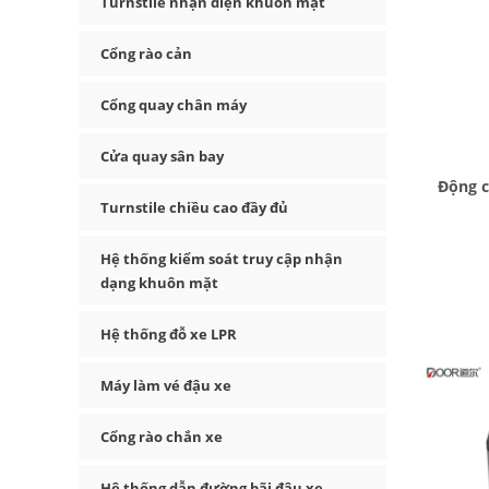
Turnstile nhận diện khuôn mặt
Cổng rào cản
Cổng quay chân máy
Cửa quay sân bay
Động c
Turnstile chiều cao đầy đủ
Hệ thống kiểm soát truy cập nhận
dạng khuôn mặt
Hệ thống đỗ xe LPR
Máy làm vé đậu xe
Cổng rào chắn xe
Hệ thống dẫn đường bãi đậu xe