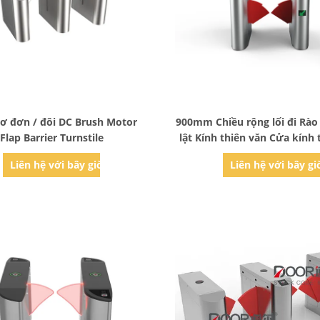
Bad Request
Bad Request
ơ đơn / đôi DC Brush Motor
900mm Chiều rộng lối đi Rào
Flap Barrier Turnstile
lật Kính thiên văn Cửa kính 
có làn đường rộng Cổng rào 
Liên hệ với bây giờ
Liên hệ với bây gi
cho ga tàu điện ngầ