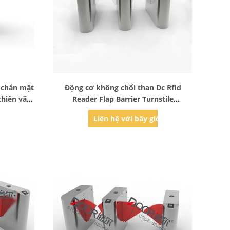
Bad Request
 chắn mặt
Động cơ không chổi than Dc Rfid
thiên văn
Reader Flap Barrier Turnstile
chắn dành
Bidirection
ờ
Liên hệ với bây giờ
m