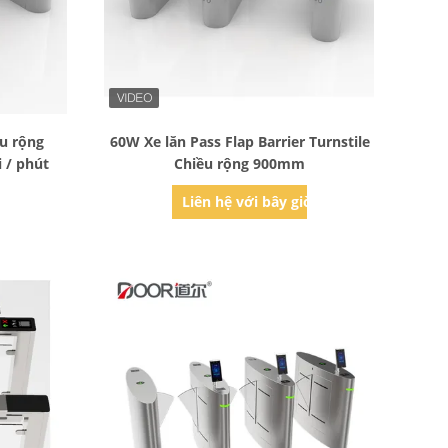
Bad Request
ều rộng
60W Xe lăn Pass Flap Barrier Turnstile
 / phút
Chiều rộng 900mm
ờ
Liên hệ với bây giờ