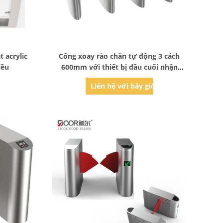
Bad Request
 acrylic
Cổng xoay rào chắn tự động 3 cách
iều
600mm với thiết bị đầu cuối nhận
dạng khuôn mặt
ờ
Liên hệ với bây giờ