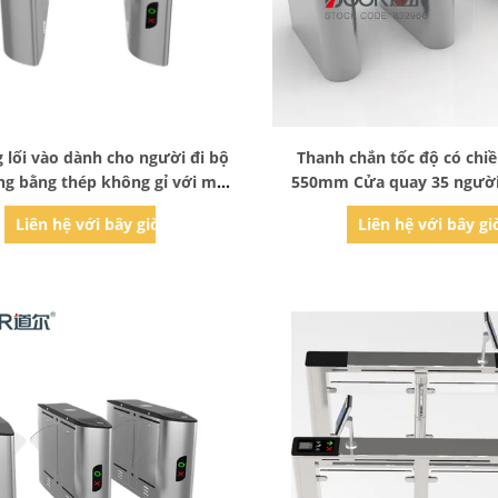
Bad Request
Bad Request
 lối vào dành cho người đi bộ
Thanh chắn tốc độ có chi
ng bằng thép không gỉ với mã
550mm Cửa quay 35 người
Ic Thẻ Qr
Liên hệ với bây giờ
Liên hệ với bây gi