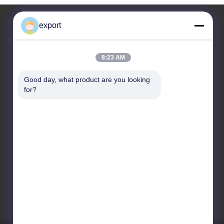
export
Liên hệ với chúng tôi
8:23 AM
Shenzhen Door Intelligent
Good day, what product are you looking 
Control Technology Co., Ltd
for?
17/F, Khu C, Trung tâm Đổi
mới Kỹ thuật số, Số 328
Đường Min Tang, Đường
Minzhi Quận Longhua,
Thâm Quyến
86-755-27620066
export@drzk.cn