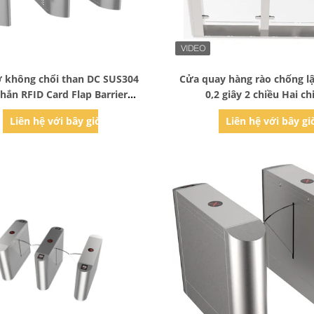
Bad Request
Bad Request
 không chổi than DC SUS304
Cửa quay hàng rào chống lật
hắn RFID Card Flap Barrier
0,2 giây 2 chiều Hai ch
Turnstile RS485
Liên hệ với bây giờ
Liên hệ với bây gi