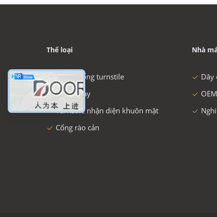
Thể loại
Nhà má
tốc độ cổng turnstile
Dây 
Cổng xoay
OEM
Turnstile nhận diện khuôn mặt
Nghi
Cổng rào cản