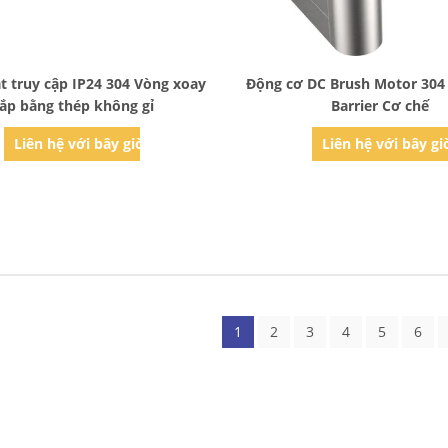
Bad Request
Bad Request
t truy cập IP24 304 Vòng xoay
Động cơ DC Brush Motor 304 
ắp bằng thép không gỉ
Barrier Cơ chế
Liên hệ với bây giờ
Liên hệ với bây gi
1
2
3
4
5
6