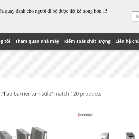
cửa quay dành cho người đi bộ được liệt kê trong hơn 15
g tôi
Tham quan nhà máy
Kiểm soát chất lượng
Liên hệ ch
:
"flap barrier turnstile"
match 120 products