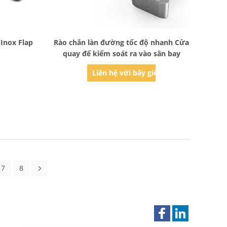
Bad Request
Inox Flap
Rào chắn làn đường tốc độ nhanh Cửa
quay để kiểm soát ra vào sân bay
ờ
Liên hệ với bây giờ
7
8