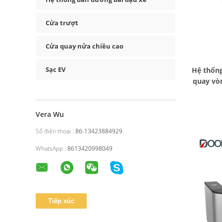
Cửa trượt
Cửa quay nửa chiều cao
Sạc EV
Hệ thống
quay vò
Vera Wu
Số điện thoại :
86-13423884929
WhatsApp :
8613420998049