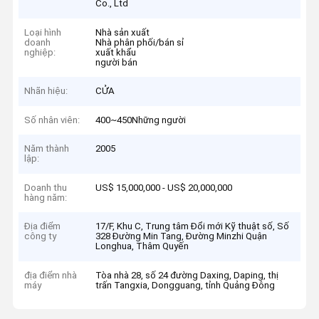
Co., Ltd
Loại hình
Nhà sản xuất
doanh
Nhà phân phối/bán sỉ
nghiệp:
xuất khẩu
người bán
Nhãn hiệu:
CỬA
Số nhân viên:
400~450Những người
Năm thành
2005
lập:
Doanh thu
US$ 15,000,000 - US$ 20,000,000
hàng năm:
Địa điểm
17/F, Khu C, Trung tâm Đổi mới Kỹ thuật số, Số
công ty
328 Đường Min Tang, Đường Minzhi Quận
Longhua, Thâm Quyến
địa điểm nhà
Tòa nhà 28, số 24 đường Daxing, Daping, thị
máy
trấn Tangxia, Dongguang, tỉnh Quảng Đông