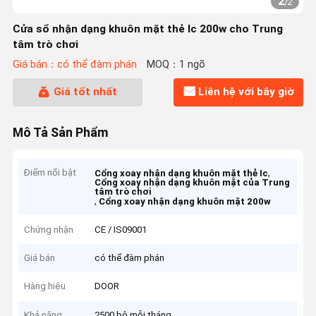
2
/
2
Cửa sổ nhận dạng khuôn mặt thẻ Ic 200w cho Trung
tâm trò chơi
Giá bán：có thể đàm phán
MOQ：1 ngõ
Giá tốt nhất
Liên hệ với bây giờ
Mô Tả Sản Phẩm
Điểm nổi bật
,
Cổng xoay nhận dạng khuôn mặt thẻ Ic
Cổng xoay nhận dạng khuôn mặt của Trung
tâm trò chơi
,
Cổng xoay nhận dạng khuôn mặt 200w
Chứng nhận
CE / IS09001
Giá bán
có thể đàm phán
Hàng hiệu
DOOR
Khả năng
2500 bộ mỗi tháng