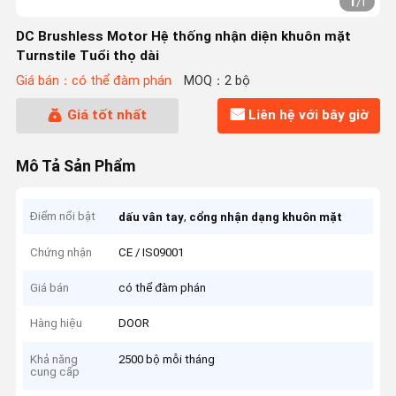
1
/
1
DC Brushless Motor Hệ thống nhận diện khuôn mặt
Turnstile Tuổi thọ dài
Giá bán：có thể đàm phán
MOQ：2 bộ
Giá tốt nhất
Liên hệ với bây giờ
Mô Tả Sản Phẩm
Điểm nổi bật
,
dấu vân tay
cổng nhận dạng khuôn mặt
Chứng nhận
CE / IS09001
Giá bán
có thể đàm phán
Hàng hiệu
DOOR
Khả năng
2500 bộ mỗi tháng
cung cấp