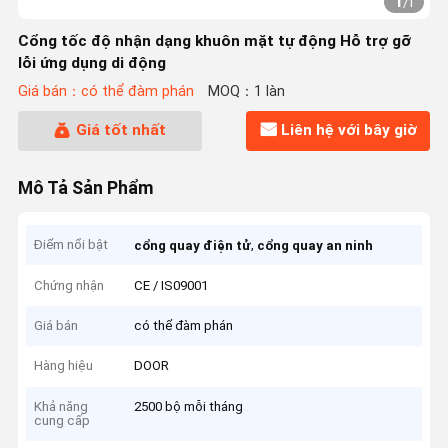
1
/
1
Cổng tốc độ nhận dạng khuôn mặt tự động Hỗ trợ gỡ
lỗi ứng dụng di động
Giá bán：có thể đàm phán
MOQ：1 làn
Giá tốt nhất
Liên hệ với bây giờ
Mô Tả Sản Phẩm
Điểm nổi bật
,
cổng quay điện tử
cổng quay an ninh
Chứng nhận
CE / IS09001
Giá bán
có thể đàm phán
Hàng hiệu
DOOR
Khả năng
2500 bộ mỗi tháng
cung cấp