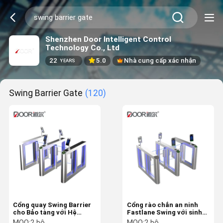
Shenzhen Door Intelligent Control
Technology Co., Ltd
22
5.0
Nhà cung cấp xác nhận
YEARS
Swing Barrier Gate
(120)
Cổng quay Swing Barrier
Cổng rào chắn an ninh
cho Bảo tàng với Hệ
Fastlane Swing với sinh
thống quản lý và nhận
trắc học cho hệ thống
MOQ:
2 bộ
MOQ:
2 bộ