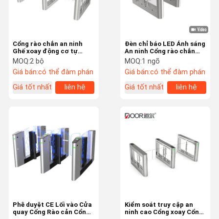
Cổng rào chắn an ninh
Đèn chỉ báo LED Ánh sáng
Ghế xoay động cơ tự
An ninh Cổng rào chắn
động Swing Barrier Gate
xích đu cho tiền sảnh
MOQ:
2 bộ
MOQ:
1 ngõ
Turnstile Khuyến mãi
công cộng
Giá bán:
có thể đàm phán
Giá bán:
có thể đàm phán
Giá tốt nhất
liên hệ
Giá tốt nhất
liên hệ
Trang Chủ
Các Sản
Hướng Dẫn
Về Chúng Tôi
Phẩm
VR
Phê duyệt CE Lối vào Cửa
Kiểm soát truy cập an
quay Cổng Rào cản Cổng
ninh cao Cổng xoay Cổng