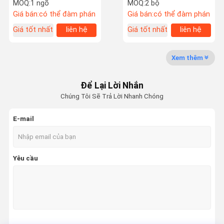
Swing Hệ thống kiểm
rào cản cửa quay cho
MOQ:
1 ngõ
MOQ:
2 bộ
soát truy cập tốc độ
trường học hoặc trường
Giá bán:
có thể đàm phán
Giá bán:
có thể đàm phán
nhanh
đại học
Giá tốt nhất
liên hệ
Giá tốt nhất
liên hệ
Tham Quan
Kiểm Soát
Liên Hệ
Tin Tức
Nhà Máy
Chất Lượng
Chúng Tôi
Xem thêm
Để Lại Lời Nhắn
Chúng Tôi Sẽ Trả Lời Nhanh Chóng
Yêu Cầu Báo
Giá
E-mail
tốc độ cổng turnstile
Yêu cầu
Cổng xoay
Turnstile nhận diện khuôn mặt
Cổng rào cản
Cổng quay chân máy