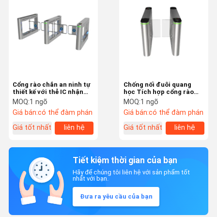
Cổng rào chắn an ninh tự
Chống nối đuôi quang
thiết kế với thẻ IC nhận
học Tích hợp cổng rào
dạng khuôn mặt Mã QR
cản động cơ không chổi
MOQ:
1 ngõ
MOQ:
1 ngõ
than IP54
Giá bán:
có thể đàm phán
Giá bán:
có thể đàm phán
Giá tốt nhất
liên hệ
Giá tốt nhất
liên hệ
Tiết kiệm thời gian của bạn
Hãy để chúng tôi liên hệ với sản phẩm tốt
nhất với bạn.
Đưa ra yêu cầu của bạn