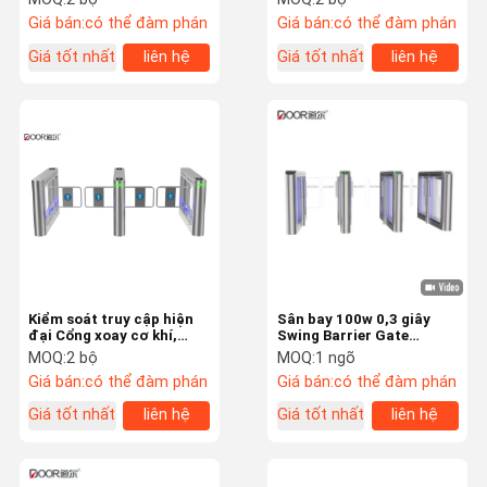
dạng khuôn mặt
quản lý
Giá bán:
có thể đàm phán
Giá bán:
có thể đàm phán
Giá tốt nhất
liên hệ
Giá tốt nhất
liên hệ
Kiểm soát truy cập hiện
Sân bay 100w 0,3 giây
đại Cổng xoay cơ khí,
Swing Barrier Gate
Cổng hàng rào xoay Sử
Speedlanes RS485
MOQ:
2 bộ
MOQ:
1 ngõ
dụng Oudoor
Giá bán:
có thể đàm phán
Giá bán:
có thể đàm phán
Giá tốt nhất
liên hệ
Giá tốt nhất
liên hệ