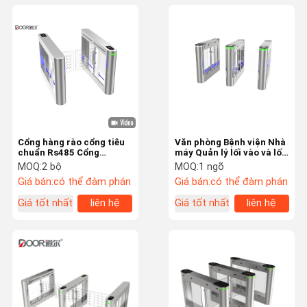
Cổng hàng rào cổng tiêu
Văn phòng Bệnh viện Nhà
chuẩn Rs485 Cổng
máy Quản lý lối vào và lối
trường học và tòa nhà
ra Cổng rào cản Swing
MOQ:
2 bộ
MOQ:
1 ngõ
thương mại
Giá bán:
có thể đàm phán
Giá bán:
có thể đàm phán
Giá tốt nhất
liên hệ
Giá tốt nhất
liên hệ