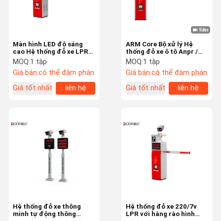
Màn hình LED độ sáng
ARM Core Bộ xử lý Hệ
cao Hệ thống đỗ xe LPR
thống đỗ xe ô tô Anpr /
với hàng rào cong
Giải pháp đỗ xe Lpr cho
MOQ:
1 tập
MOQ:
1 tập
các trung tâm kinh doanh
Giá bán:
có thể đàm phán
Giá bán:
có thể đàm phán
Giá tốt nhất
liên hệ
Giá tốt nhất
liên hệ
Trang Chủ
Các Sản
Hướng Dẫn
Về Chúng Tôi
Phẩm
VR
Hệ thống đỗ xe thông
Hệ thống đỗ xe 220/7v
minh tự động thông
LPR với hàng rào hình