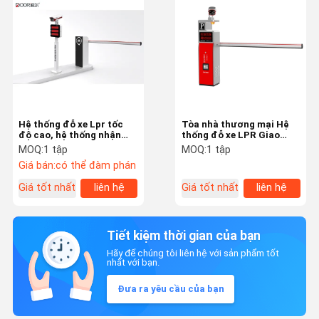
Hệ thống đỗ xe Lpr tốc
Tòa nhà thương mại Hệ
độ cao, hệ thống nhận
thống đỗ xe LPR Giao
dạng biển số xe
diện truyền thông TCP /
MOQ:
1 tập
MOQ:
1 tập
IP
Giá bán:
có thể đàm phán
Giá tốt nhất
liên hệ
Giá tốt nhất
liên hệ
Tiết kiệm thời gian của bạn
Hãy để chúng tôi liên hệ với sản phẩm tốt
nhất với bạn.
Đưa ra yêu cầu của bạn