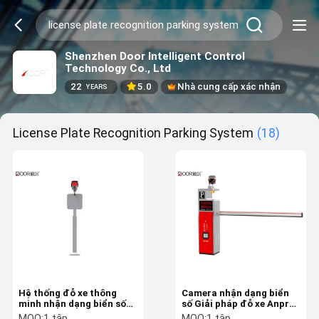
Shenzhen Door Intelligent Control
Technology Co., Ltd
22
5.0
Nhà cung cấp xác nhận
YEARS
License Plate Recognition Parking System
(18)
Hệ thống đỗ xe thông
Camera nhận dạng biển
minh nhận dạng biển số
số Giải pháp đỗ xe Anpr
hoạt động ổn định
với phiên bản tiếng Anh
MOQ:
1 tập
MOQ:
1 tập