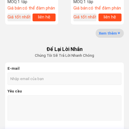
minh, hệ thống cổng rào
bầu dục dài 3 m và cơ sở
MOQ:
1 tập
MOQ:
1 tập
chắn đỗ xe
dữ liệu SQL SERVER
Giá bán:
có thể đàm phán
Giá bán:
có thể đàm phán
Giá tốt nhất
liên hệ
Giá tốt nhất
liên hệ
Tham Quan
Kiểm Soát
Liên Hệ
Tin Tức
Nhà Máy
Chất Lượng
Chúng Tôi
Xem thêm
Để Lại Lời Nhắn
Chúng Tôi Sẽ Trả Lời Nhanh Chóng
Yêu Cầu Báo
Giá
E-mail
tốc độ cổng turnstile
Yêu cầu
Cổng xoay
Turnstile nhận diện khuôn mặt
Cổng rào cản
Cổng quay chân máy